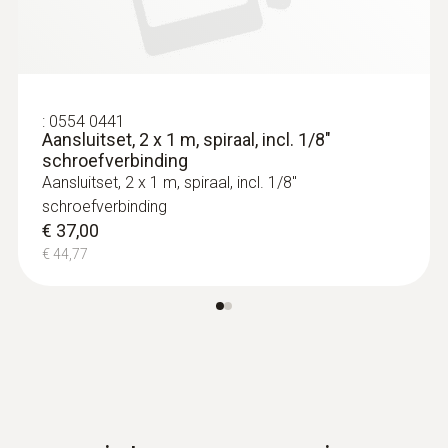
Lage druksonde (RVS), zonder kabel, tot
10 bar
Lage druksonde (RVS), zonder kabel, tot 10
bar
€ 499,00
:
0554 0441
€ 603,79
Aansluitset, 2 x 1 m, spiraal, incl. 1/8"
schroefverbinding
Aansluitset, 2 x 1 m, spiraal, incl. 1/8"
schroefverbinding
€ 37,00
€ 44,77