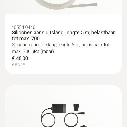
:
0554 0440
Siliconen aansluitslang, lengte 5 m, belastbaar
tot max. 700...
Siliconen aansluitslang, lengte 5 m, belastbaar tot
max. 700 hPa (mbar)
€ 48,00
€ 58,08
:
0635 2145
Pitotbuis, edelstaal, voor het meten van
de s... - Pitotbuis
Pitotbuis, lengte 350 mm, edelstaal, voor het
meten van de stromingssnelhied in