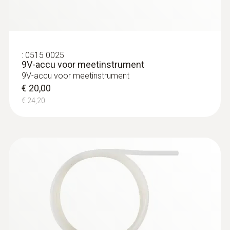
met app-koppeling
€ 457,00
€ 552,97
:
0515 0025
9V-accu voor meetinstrument
9V-accu voor meetinstrument
€ 20,00
€ 24,20
:
0635 2045
Pitotbuis van roestvaststaal, lengte 500
mm, Ø 7 mm - voor het meten van de
stromingssnelheid
Voor het meten van de stromingssnelheid
€ 183,00
€ 221,43