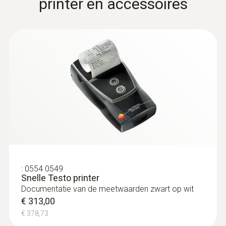
printer en accessoires
:
0638 1841
Hoge druksonde (RVS), zonder kabel,
tot 30 bar
Hoge druksonde (RVS), zonder kabel, tot 30
bar
€ 499,00
€ 603,79
:
0554 0549
Snelle Testo printer
Documentatie van de meetwaarden zwart op wit
€ 313,00
€ 378,73