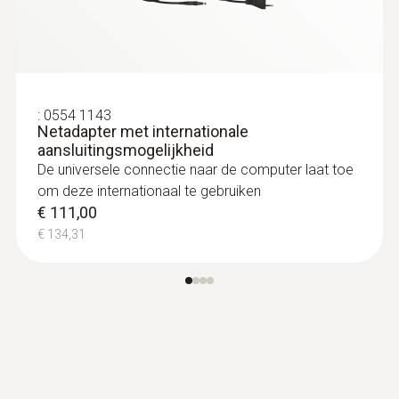
verbinding met de druksonde
€ 162,00
€ 196,02
:
0554 1143
Netadapter met internationale
aansluitingsmogelijkheid
De universele connectie naar de computer laat toe
om deze internationaal te gebruiken
€ 111,00
€ 134,31
:
0635 2345
Pitotbuis, lengte 1000 mm, RVS voor
meting van de luchtsnelh... - for