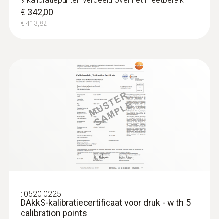
9 kalibratiepunten verdeeld over het meetbereik
:
0560 0420
€ 508,00
€ 342,00
testo 420 - verschildrukmeter
€ 614,68
€ 413,82
€ 1.024,00
€ 1.239,04
Pitobuis
:
0520 0225
DAkkS-kalibratiecertificaat voor druk - with 5
:
0560 4402
calibration points
testo 440 dP multifunctioneel