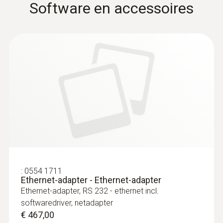
Software en accessoires
measuring flow velocity
Pitotbuis, lengte 1000 mm, RVS voor meting
van de luchtsnelheid, in verbinding met
druksonden 0638 1347/..1447/..1547
€ 451,00
€ 545,71
Voelers
:
0554 1711
Ethernet-adapter - Ethernet-adapter
Ethernet-adapter, RS 232 - ethernet incl.
softwaredriver, netadapter
€ 467,00