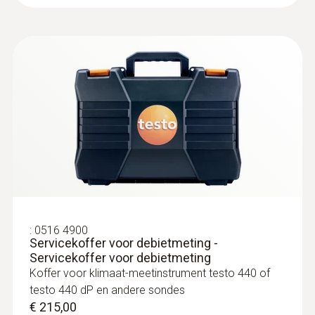
voor debiet en voor het parallel bepalen van
stromingssnelheid, debiet en
luchttemperatuur
€ 870,00
€ 1.052,70
:
0636 9730
Vocht-temperatuur-sondekop
Intuïtief: parallel bepalen van de relatieve
luchtvochtigheid en luchttemperatuur in
gesloten ruimtes incl. langetermijnmeting
:
0516 4900
Servicekoffer voor debietmeting -
Servicekoffer voor debietmeting
Koffer voor klimaat-meetinstrument testo 440 of
testo 440 dP en andere sondes
€ 215,00