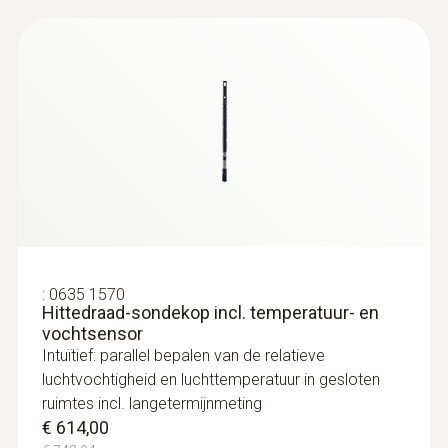
Luchtsnelheidsonde
:
0563 4401
testo 440 16 mm vleugelrad-set
€ 574,00
€ 694,54
:
0635 1570
Hittedraad-sondekop incl. temperatuur- en
vochtsensor
Intuïtief: parallel bepalen van de relatieve
luchtvochtigheid en luchttemperatuur in gesloten
ruimtes incl. langetermijnmeting
€ 614,00