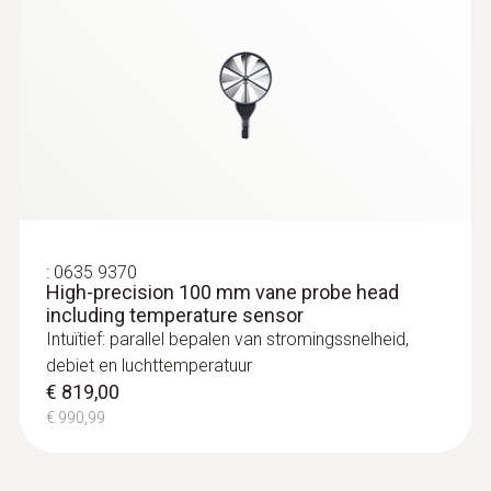
connector
NTC temperatuurvoeler
:
0563 4403
testo 440 100 mm vleugelrad-set met
:
0635 9370
Bluetooth®
High-precision 100 mm vane probe head
€ 733,00
including temperature sensor
Intuïtief: parallel bepalen van stromingssnelheid,
€ 886,93
debiet en luchttemperatuur
€ 819,00
€ 990,99
:
0615 2411
Robuuste voedselsteekvoeler NTC met
TUC-connector
NTC temperatuursensor