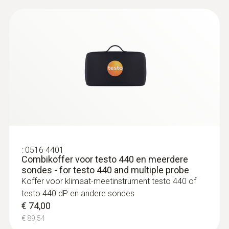
:
0635 9570
16 mm-vleugelrad-sondekop incl.
temperatuursensor
Intuïtief: parallel bepalen van
stromingssnelheid, debiet en temperatuur
:
0516 4401
Combikoffer voor testo 440 en meerdere
sondes - for testo 440 and multiple probe
:
0635 9571
Vleugelrad-sonde (Ø 16 mm) met
Koffer voor klimaat-meetinstrument testo 440 of
Bluetooth®, incl. temperatuursensor -
testo 440 dP en andere sondes
®
with Bluetooth
, including temperature
€ 74,00
sensor
€ 89,54
Intuïtief: helder gestructureerd meetmenu