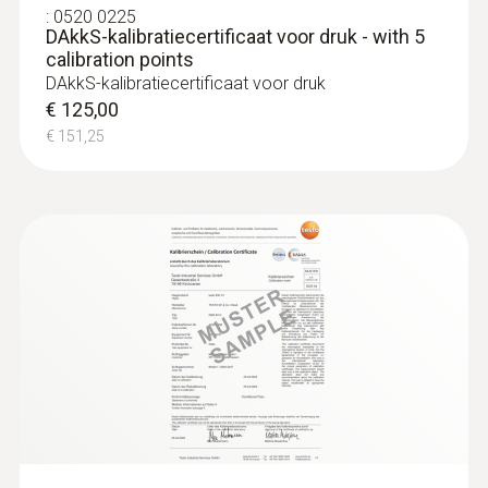
:
0520 0225
DAkkS-kalibratiecertificaat voor druk - with 5
calibration points
DAkkS-kalibratiecertificaat voor druk
€ 125,00
€ 151,25
:
0560 2549 02
testo 549i - Hogedrukmeter met
smartphone-bediening
Meting van hoge en lage druk
€ 90,00
:
0560 4101
testo 410-1 - Vleugelradanemometer
€ 108,90
€ 118,00
€ 142,78