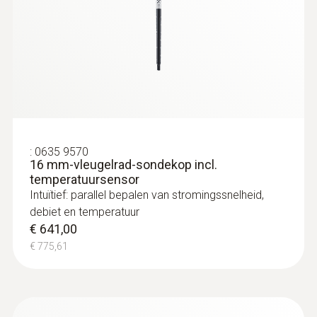
RVS NTC levensmiddelenvoeler (IP67) met
PTFE kabel tot +250°C
:
0635 9570
16 mm-vleugelrad-sondekop incl.
:
0563 4410
temperatuursensor
testo 440 delta P stromings-CombiSet
Intuïtief: parallel bepalen van stromingssnelheid,
2 met Bluetooth®
debiet en temperatuur
€ 1.690,00
€ 641,00
€ 2.044,90
€ 775,61
:
0615 3211
Diepvriesvoeler (NTC) - voor
inschroefbaar gebruik met TUC-