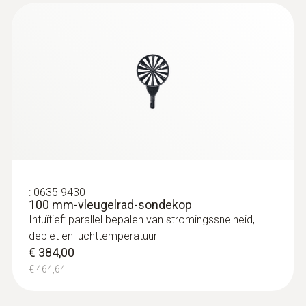
:
0563 4406
testo 440 CombiSet 1 met Bluetooth®
€ 993,00
€ 1.201,53
:
0635 9430
100 mm-vleugelrad-sondekop
Intuïtief: parallel bepalen van stromingssnelheid,
debiet en luchttemperatuur
:
0615 2211
Roestvrijstalen kernthermometer NTC
€ 384,00
met TUC-connector
€ 464,64
Precisie NTC-temperatuursensor