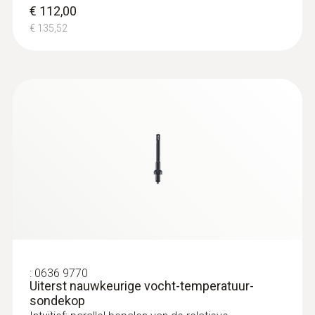
incl. verschildruk
€ 112,00
Eén meetinstrument voor alle
€ 135,52
klimaatrelevante parameters
:
0635 1572
Hittedraad-sonde incl. temperatuur- en
vochtsensor - including temperature
and humidity sensor, wired
Intuïtief: helder gestructureerd meetmenu
voor debiet en voor het parallel bepalen van
stromingssnelheid, debiet, luchttemperatuur
en luchtvochtigheid
€ 819,00
€ 990,99
:
0636 9770
Uiterst nauwkeurige vocht-temperatuur-
sondekop
:
0635 9431