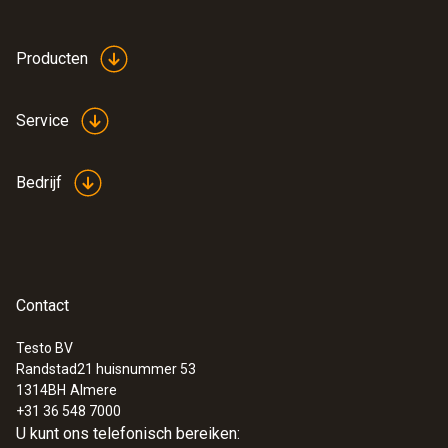
Producten
Service
:
0635 2045
Bedrijf
Pitotbuis van roestvaststaal, lengte 500
mm, Ø 7 mm - voor het meten van de
stromingssnelheid
Voor het meten van de stromingssnelheid
€ 183,00
Contact
€ 221,43
Testo BV
Randstad21 huisnummer 53
1314BH
Almere
+31 36 548 7000
U kunt ons telefonisch bereiken: