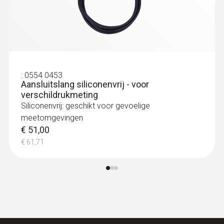
Waterdichte oppervlaktevoeler NTC
met TUC-connector
NTC temperatuur sensor
€ 97,00
€ 117,37
:
0554 0453
Aansluitslang siliconenvrij - voor
verschildrukmeting
Siliconenvrij: geschikt voor gevoelige
meetomgevingen
€ 51,00
€ 61,71
Pitobuis