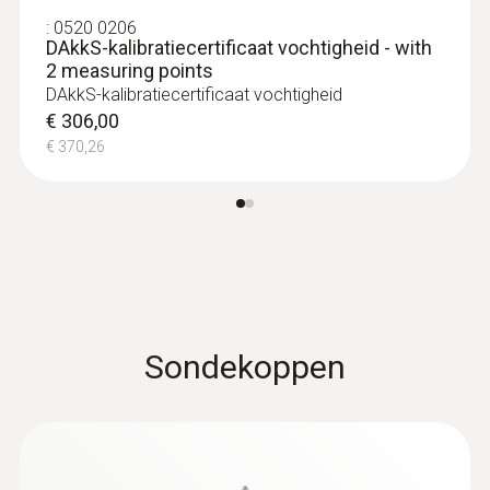
:
0520 0206
DAkkS-kalibratiecertificaat vochtigheid - with
2 measuring points
Levensmiddelenvoeler
DAkkS-kalibratiecertificaat vochtigheid
€ 306,00
€ 370,26
:
0560 4102
testo 410-2 - Vleugelradanemometer
€ 181,00
Sondekoppen
€ 219,01
:
0615 3311
Waterdichte roestvrijstalen
voedselsonde NTC met TUC-connector