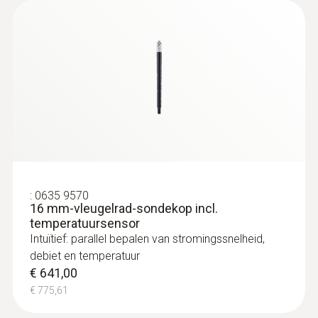
:
0563 4405
testo 440 CO2-set met Bluetooth®
€ 789,00
€ 954,69
:
0635 9570
16 mm-vleugelrad-sondekop incl.
temperatuursensor
Intuïtief: parallel bepalen van stromingssnelheid,
debiet en temperatuur
€ 641,00
€ 775,61