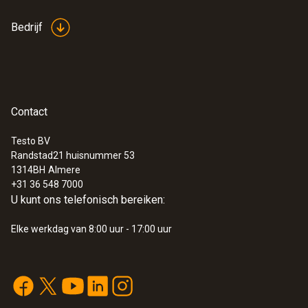
Voor metingen op lastig te bereiken
-40 tot +70 °C
plaatsen.
Bedrijf
Meet betrouwbaar - ook door smalle
openingen
€ 151,00
€ 182,71
Contact
Testo BV
Randstad21 huisnummer 53
1314BH
Almere
+31 36 548 7000
U kunt ons telefonisch bereiken:
Elke werkdag van 8:00 uur - 17:00 uur