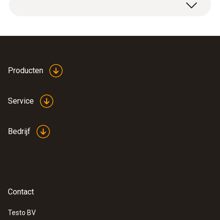
1 x transportkoffer voor debietmeting.
2800 g
Afmetingen
520 x 410 x 160 mm (L x B x H)
Producten
behuizing
Service
plastik
Bedrijf
Product colour
Zwart
Contact
Testo BV