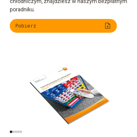
chłodniczym, znajdziesz w naszym bezpłatnym
poradniku.
Pobierz
Prawidłowe
Zoptymalizowane
sprawdzenie
metody pomiarowe
temperatury
powietrza i produktu