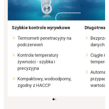
Dowiedz się więcej
Szybkie kontrole wyrywkowe
Długotrwał
Termometr penetracyjny na
Bezprzew
podczerwień
danych
Kontrola temperatury
Ciągłe m
żywności - szybka i
temperat
precyzyjna
Automaty
Kompaktowy, wodoodporny,
przypadk
zgodny z HACCP
wartości