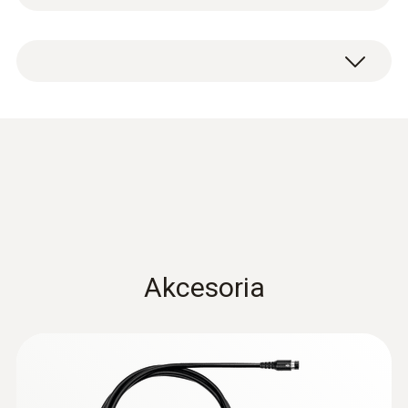
Waga
650 g
Długość próbnika
335 mm
Obudowa
Metalowa obudowa
Akcesoria
Długość kabla
4 m
Średnica sondy