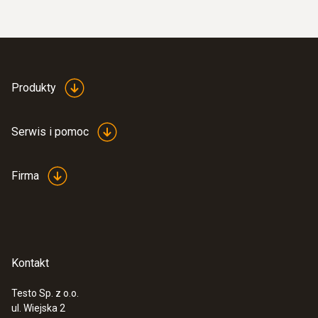
testo 350 - analizator spalin do
zastosowań przemysłowych
Produkty
Serwis i pomoc
Firma
Kontakt
:
0632 3511
testo 350 - jednostka sterująca
Testo Sp. z o.o.
ul. Wiejska 2