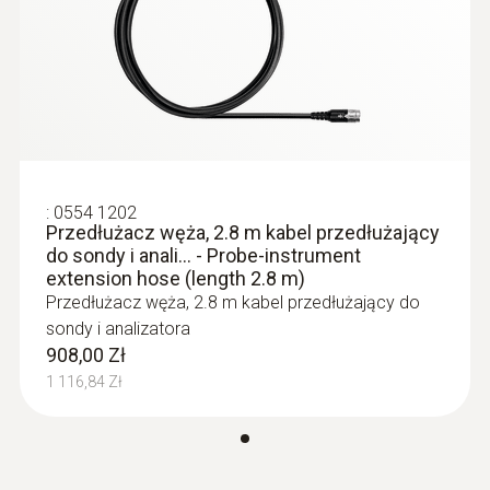
8 mm
:
0632 3340
Product colour
testo 340 - analizator spalin
Czarny; silver
Temperatura maksymalna
:
0554 1202
Przedłużacz węża, 2.8 m kabel przedłużający
do sondy i anali... - Probe-instrument
1 000 °C
extension hose (length 2.8 m)
Przedłużacz węża, 2.8 m kabel przedłużający do
sondy i analizatora
908,00 Zł
1 116,84 Zł
:
0632 3510