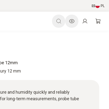
PL
robe 12mm
tury 12 mm
re and humidity quickly and reliably
d for long-term measurements, probe tube