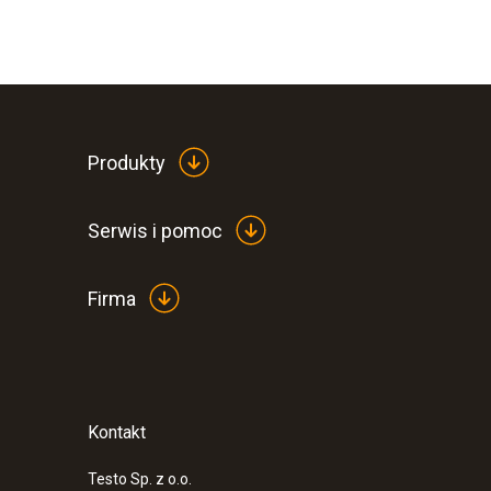
Wilgotność - czujnik pojemnościowy
Produkty
Serwis i pomoc
Firma
Kontakt
:
0572 1765
testo 176 H1 - 4-kanałowy rejestrator t
wilgotności
Testo Sp. z o.o.