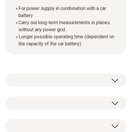
For power supply in combination with a car
battery
Carry out long-term measurements in places
without any power grid
Longer possible operating time (dependent on
the capacity of the car battery)
Ogólne dane techniczne
Obudowa
1 x cable with battery terminals and adapter
Plastik
for connection to DC voltage input.