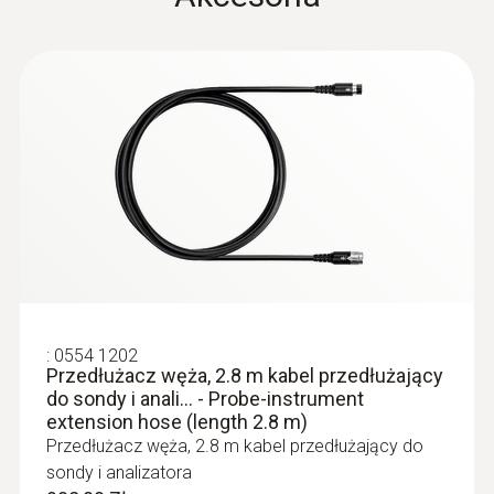
Długość kabla
2,2 m
Średnica sondy
8 mm
:
0632 3340
Długość końcówki próbnika
testo 340 - analizator spalin
14 mm
Product colour
:
0554 1202
Przedłużacz węża, 2.8 m kabel przedłużający
do sondy i anali... - Probe-instrument
Czarny; silver
extension hose (length 2.8 m)
Przedłużacz węża, 2.8 m kabel przedłużający do
Temperatura maksymalna
sondy i analizatora