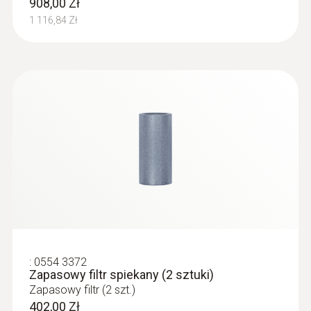
908,00 Zł
1 000 °C
1 116,84 Zł
Połączenie
Bayonet
:
0632 3510
testo 350 - analizator spalin do
zastosowań przemysłowych
:
0554 3372
Zapasowy filtr spiekany (2 sztuki)
Zapasowy filtr (2 szt.)
402,00 Zł