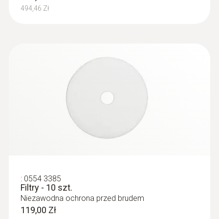
494,46 Zł
:
0632 3511
testo 350 - jednostka sterująca
:
0554 3385
Filtry - 10 szt.
Niezawodna ochrona przed brudem
119,00 Zł