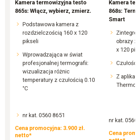
Kamera termowizyjna testo
Kamera ter
865s: Włącz, wybierz, zmierz.
868s: Termo
Smart
Podstawowa kamera z
rozdzielczością 160 x 120
Zintegrow
pikseli
obrazy z 
x 120 piks
Wprowadzająca w świat
profesjonalnej termografii:
Czułości
wizualizacja różnic
Z aplikac
temperatury z czułością 0.10
Thermogr
°C
nr kat. 0560 8651
nr kat. 0560
Cena promocyjna: 3.900 zł.
Cena promoc
netto*