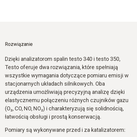
skokami ciśnienia i temperatury. Zwiększa to ryzyko
Ogólnie rzecz biorąc, obowiązują następujące zasady:
nieprawidłowego zapłonu i uszkodzenia cylindra, a także
Złożona interakcja między parametrami spalin, stosunkiem
zwiększa powstawanie NOx, ponieważ wysokie lokalne
powietrza, regulacją zapłonu i ustawieniami procesu
temperatury i ciśnienia sprzyjają powstawaniu tlenków
spalania stanowi podstawę optymalnej wydajności.
azotu. Aby zminimalizować emisję NOx, niezbędna jest
Precyzyjne przyrządy pomiarowe są zatem niezbędne do
prawidłowa regulacja zapłonu i stabilna kontrola spalania.
wydajnej i niskoemisyjnej pracy, aby niezawodnie
Rozwiązanie
monitorować i optymalizować spalanie.
Dzięki analizatorom spalin testo 340 i testo 350,
Testo oferuje dwa rozwiązania, które spełniają
wszystkie wymagania dotyczące pomiaru emisji w
stacjonarnych układach silnikowych. Oba
urządzenia umożliwiają precyzyjną analizę dzięki
elastycznemu połączeniu różnych czujników gazu
(O₂, CO, NO, NO₂) i charakteryzują się solidnością,
łatwością obsługi i prostą konserwacją.
Pomiary są wykonywane przed i za katalizatorem: