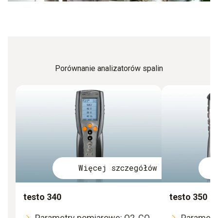
Porównanie analizatorów spalin
Więcej szczegółów
testo 340
testo 350
Parametry pomiarowe: O2, CO,
Parametr