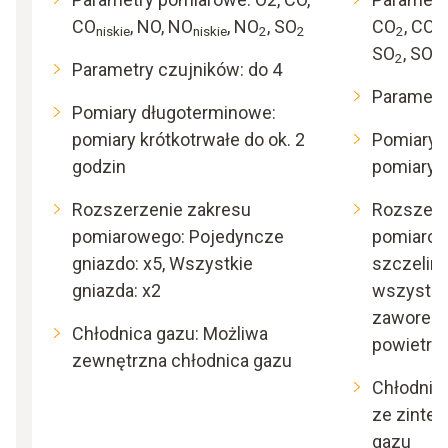
CO
, NO, NO
, NO
, SO
CO
, CO
niskie
niskie
2
2
2
ni
SO
, SO
2
2n
Parametry czujników: do 4
Parametry
Pomiary długoterminowe:
pomiary krótkotrwałe do ok. 2
Pomiary 
godzin
pomiary p
Rozszerzenie zakresu
Rozszerz
pomiarowego: Pojedyncze
pomiarow
gniazdo: x5, Wszystkie
szczelina:
gniazda: x2
wszystkie
zaworem
Chłodnica gazu: Możliwa
powietrza
zewnętrzna chłodnica gazu
Chłodnica
ze zinte
gazu