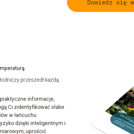
Dowiedz się w
emperaturą.
hłodniczy przeszedł każdą
 praktyczne informacje,
gą Ci zidentyfikować słabe
ędów w łańcuchu
zyko dzięki inteligentnym i
miarowym, uprościć