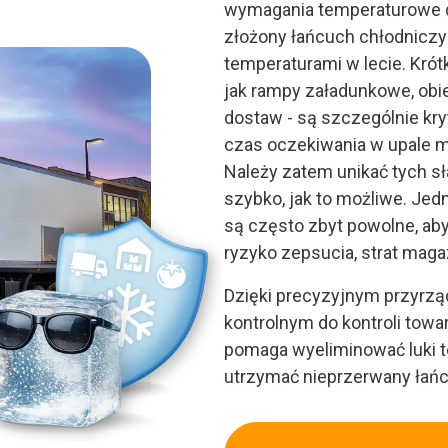
wymagania temperaturowe dl
złożony łańcuch chłodniczy
temperaturami w lecie. Krót
jak rampy załadunkowe, obi
dostaw - są szczególnie kr
czas oczekiwania w upale 
Należy zatem unikać tych sł
szybko, jak to możliwe. Jed
są często zbyt powolne, ab
ryzyko zepsucia, strat mag
Dzięki precyzyjnym przyrz
kontrolnym do kontroli tow
pomaga wyeliminować luki t
utrzymać nieprzerwany łańc