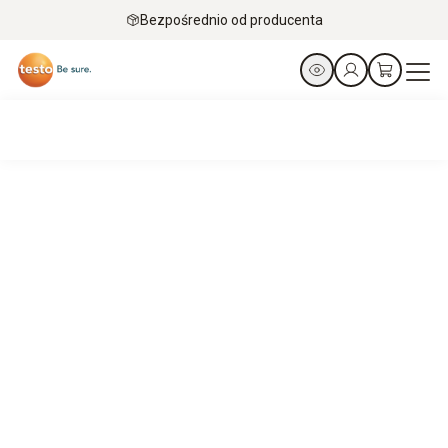
Bezpośrednio od producenta
Rozpoznaj ryzyko wzrostu temperatury, zanim wpłynie na
jakość.
Wysokie temperatury otoczenia latem wystawiają systemy
chłodnicze na próbę. Ukryte gorące punkty w magazynie
mogą zagrozić bezpieczeństwu żywności, zwiększyć
straty produktów oraz narazić Cię podczas audytów i w
oczach klientów. Mapping temperatury pokazuje to, czego
Twój system monitoringu jeszcze nie widzi.