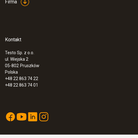
Firma
Kontakt
Testo Sp. z o.o.
ul. Wiejska 2
:
0563 0514
05-802
Pruszków
testo 514 - Detektor nieszczelności
Polska
czynników chłodniczych z elastyczną
+48 22 863 74 22
sondą
+48 22 863 74 01
1 349,00 Zł
1 659,27 Zł