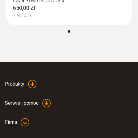
czynników chłodniczych.
650,00 Zł
Temperatura składowania
799,50 Zł
-20 do +60 °C
Produkty
Serwis i pomoc
Firma