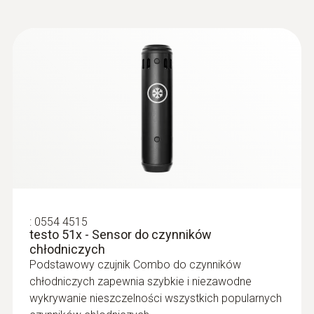
2 years under normal usage
Czułość
14 g/a – Low; 3 g/a – High
Długość próbnika
330 mm
Żywotność baterii
:
0554 4515
testo 51x - Sensor do czynników
10 h
chłodniczych
Podstawowy czujnik Combo do czynników
Typ baterii
chłodniczych zapewnia szybkie i niezawodne
wykrywanie nieszczelności wszystkich popularnych
Replaceable battery: 3 alkaline batteries AA