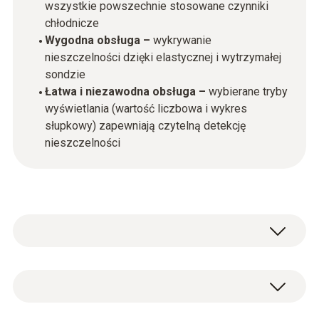
wszystkie powszechnie stosowane czynniki
chłodnicze
Wygodna obsługa –
wykrywanie
nieszczelności dzięki elastycznej i wytrzymałej
sondzie
Łatwa i niezawodna obsługa –
wybierane tryby
wyświetlania (wartość liczbowa i wykres
słupkowy) zapewniają czytelną detekcję
nieszczelności
testo 514 to łatwy w obsłudze i niezawodny
detektor nieszczelności czynników
chłodniczych, przeznaczony do wykrywania