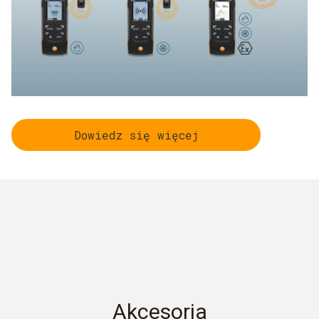
Szybki start z testo 514
(
1.6 MB
)
Temperatura pracy
-10 do +50 °C
Detection parameters
ppm
Dowiedz się więcej
Response time
<2 sec
Wykrywanie
HCFC, HFC, HFO,HCFO, HC (R290), and blends
Akcesoria
Żywotność sensora