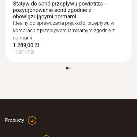
Statyw do sond przepływu powietrza -
pozycjonowanie sond zgodnie z
obowiązującymi normami
Idealny do sprawdzania prędkości przepływu w
komorach z przepływem laminarnym zgodnie z
normami
1 289,00 Zł
1 585,47 Zł
:
0563 0402 01
testo 400 - miernik wielofunkcyjny do
pomiaru prędkości przepływu i jakości
powietrza w zestawie ze statywem
17 790,00 Zł
21 881,70 Zł
Produkty