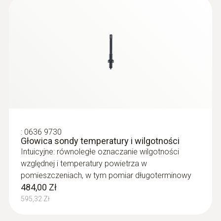
1 777,35 Zł
:
0636 9730
Głowica sondy temperatury i wilgotności
Intuicyjne: równoległe oznaczanie wilgotności
względnej i temperatury powietrza w
pomieszczeniach, w tym pomiar długoterminowy
:
0635 2243
Rurka Pitota, długość - 1000mm
484,00 Zł
For measuring flow velocities, e.g. in
595,32 Zł
ventilation ducts or process air
2 136,00 Zł