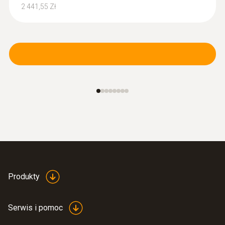
2 441,55 Zł
:
0560 1510
testo 510 i - manometr różnicowy
współpracujący ze smartfonem
Pomiar przepływu gazu i ciśnienia
statycznego
612,00 Zł
752,76 Zł
Produkty
Serwis i pomoc