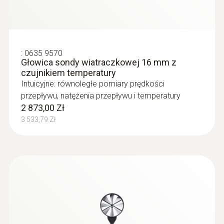
:
0635 9570
Głowica sondy wiatraczkowej 16 mm z
czujnikiem temperatury
Intuicyjne: równoległe pomiary prędkości
przepływu, natężenia przepływu i temperatury
2 873,00 Zł
3 533,79 Zł
:
0635 2145
Rurka Pitota typu L, do pomiaru
prędkości przepływu - długość
L=350mm, średnica fi=7mm
Do pomiaru prędkości przepływu
686,00 Zł
843,78 Zł