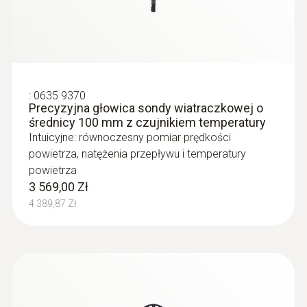
:
0635 9370
Precyzyjna głowica sondy wiatraczkowej o
średnicy 100 mm z czujnikiem temperatury
Intuicyjne: równoczesny pomiar prędkości
powietrza, natężenia przepływu i temperatury
powietrza
3 569,00 Zł
4 389,87 Zł
:
0635 2345
Rurka Pitota - długość 1000mm
Rurka Pitota - długość 1000mm
1 872,00 Zł
2 302,56 Zł