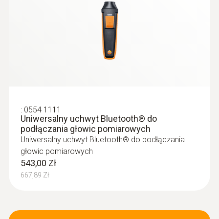
temperatury
2 873,00 Zł
2 GB; 1 000 000 mierzone wartości
3 533,79 Zł
Temperatura składowania
-20 do +60 °C
:
0554 1111
Uniwersalny uchwyt Bluetooth® do
podłączania głowic pomiarowych
Uniwersalny uchwyt Bluetooth® do podłączania
głowic pomiarowych
543,00 Zł
667,89 Zł
Rurki Pitota