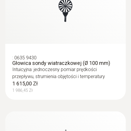
:
0635 9430
Głowica sondy wiatraczkowej (Ø 100 mm)
Intuicyjna: jednoczesny pomiar prędkości
przepływu, strumienia objętości i temperatury
1 615,00 Zł
1 986,45 Zł
:
0635 2043
Rurka Pitota, długość: 360mm
For measuring flow velocities, e.g. in
ventilation ducts or process air
1 249,00 Zł
1 536,27 Zł