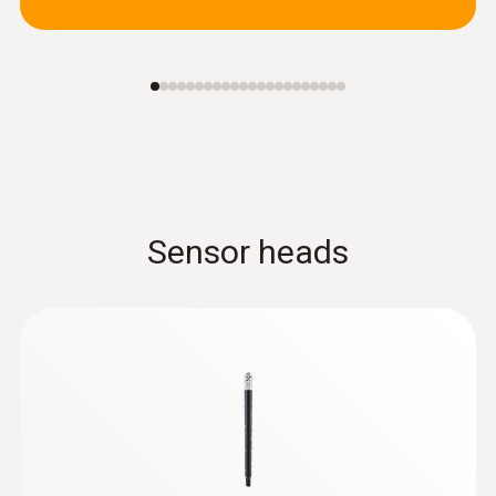
Sensor heads
:
0635 2045
Rurka Pitota, dł 500 mm, stal
nierdzewna - do pomiarów prędkości
przepływu
Rurka Pitota, dł 500 mm, stal nierdzewna, do
pomiarów prędkości przepływu
769,00 Zł
945,87 Zł