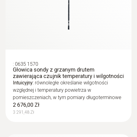
:
0635 1570
Głowica sondy z grzanym drutem
zawierająca czujnik temperatury i wilgotności
Intuicyjny:
równoległe określanie wilgotności
względnej i temperatury powietrza w
pomieszczeniach, w tym pomiary długoterminowe
2 676,00 Zł
:
0635 2143
Rurka Pitota, długość: 500mm
3 291,48 Zł
For measuring flow velocities, e.g. in
ventilation ducts or process air
1 445,00 Zł