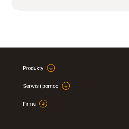
Produkty
Ogólne dane techniczne
Serwis i pomoc
Firma
:
0563 1080
testo 108 - Miernik do pomiaru tempera
540,00 Zł