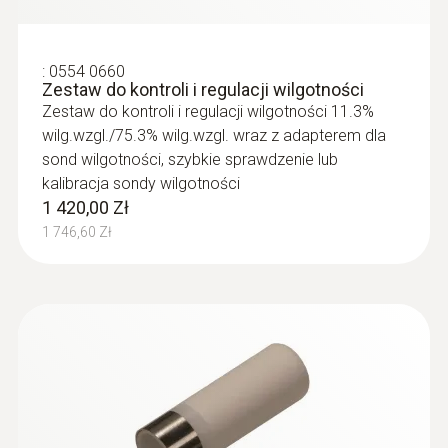
1 609,00 Zł
Stabilność długoterminowa: ±1 %RH / year
1 979,07 Zł
*dokładność czujnika odpowiada dokładności
:
0554 0660
systemu.
Zestaw do kontroli i regulacji wilgotności
Zestaw do kontroli i regulacji wilgotności 11.3%
wilg.wzgl./75.3% wilg.wzgl. wraz z adapterem dla
sond wilgotności, szybkie sprawdzenie lub
Ogólne dane techniczne
kalibracja sondy wilgotności
1 420,00 Zł
1 746,60 Zł
Średnica sondy
12 mm
Długość kabla
1 160 mm
:
0563 6353
testo 635-2 - zestaw do pomiaru
współczynnika przenikalności cieplnej
Długość próbnika