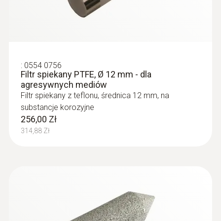
„U”
5 487,00 Zł
140 mm
6 749,01 Zł
:
0554 0756
Filtr spiekany PTFE, Ø 12 mm - dla
agresywnych mediów
Filtr spiekany z teflonu, średnica 12 mm, na
substancje korozyjne
256,00 Zł
314,88 Zł
:
0563 6352
testo 635-2 - uniwersalne urządzenie
do pomiaru temperatury i wilgotności