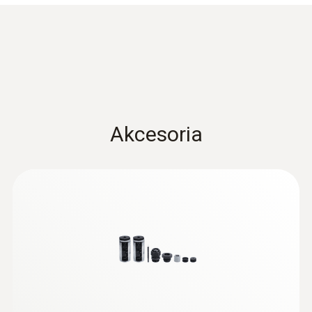
Dokładność
±0,2 °C
*proszę również wziąć pod uwagę
niepewność urządzenia.
Akcesoria
Wilgotność - czujnik pojemnościowy
Zakres pomiarowy
0 do +100 %RH
Dokładność
:
0560 6351
±0,03 % wilg. wzg./K (k=1)
testo 635-1 - uniwersalny przyrząd do
pomiaru temperatury i wilgotności
±2 %RH przy +25 °C (+2 do +98 %RH)