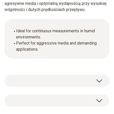
agresywne media i optymalną wydajnością przy wysokiej
wilgotności i dużych prędkościach przepływu.
Ideal for continuous measurements in humid
environments.
Perfect for aggressive media and demanding
applications.
Filtr spiekany z teflonu, materiał: PTFE,
Niewrażliwy na kondensację, hydrofobowy,
odporny na substancje korozyjne,