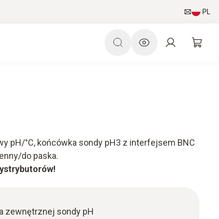
PL
y pH/°C, końcówka sondy pH3 z interfejsem BNC
ienny/do paska.
dystrybutorów!
a zewnętrznej sondy pH