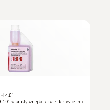
 (EU) 1935/2004 testo 205/ testo 206
(
66.04 KB
)
oda typ 01 pH, dostępna sonda
mperatury
i i precyzyjne wyniki pomiarów dzięki
(
33.19 KB
)
ami, która nie ulega zatykaniu
(
914.3 KB
)
two i jakość żywności. Właśnie z tych
ładu, można podać fakt, iż wartość pH ma
ności dotyczy to mięsa i produktów mięsnych
H 4.01
kwasowości zakwasu może być określony za
 4.01 w praktycznej butelce z dozownikiem
akość lub stałą kwasowość produktów.