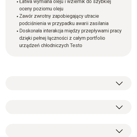
Łatwa wymiana oleju i wziernik do szybkiej
oceny poziomu oleju
Zawór zwrotny zapobiegający utracie
podciśnienia w przypadku awarii zasilania
Doskonała interakcja między przepływami pracy
dzięki pełnej łączności z całym portfolio
urządzeń chłodniczych Testo
Inteligentna, wydajna i niezawodna
Nowa pompa próżniowa testo 565i całkowicie
automatycznie opróżnia układy chłodnicze i
Ogólne dane techniczne
pompy ciepła. Po osiągnięciu żądanej