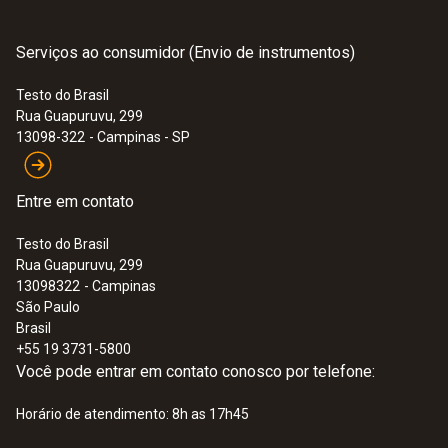
12 mm
Serviços ao consumidor (Envio de instrumentos)
:
0635 9570
Product colour
Cabeça de sonda com hélice de 16 mm,
incluindo sensor de temperatura
Testo do Brasil
Preta
Rua Guapuruvu, 299
13098-322
- Campinas - SP
Entre em contato
Testo do Brasil
Rua Guapuruvu, 299
13098322
- Campinas
São Paulo
Brasil
+55 19 3731-5800
Você pode entrar em contato conosco por telefone:
Horário de atendimento: 8h as 17h45
:
0635 1570