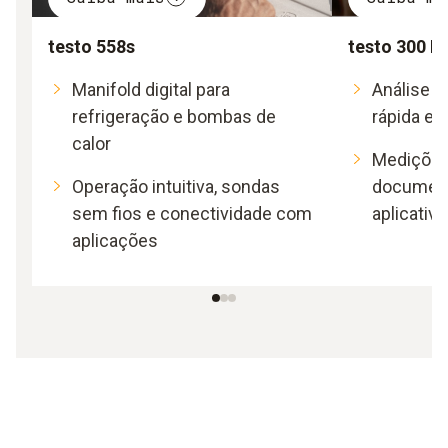
testo 558s
testo 300 
Manifold digital para
Análise 
refrigeração e bombas de
rápida e f
calor
Medições 
Operação intuitiva, sondas
document
sem fios e conectividade com
aplicativo
aplicações