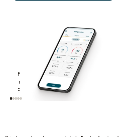
Flexível
– funciona com todos os
Simples
instrumentos Testo compatíveis com
intuitivo
Bluetooth®