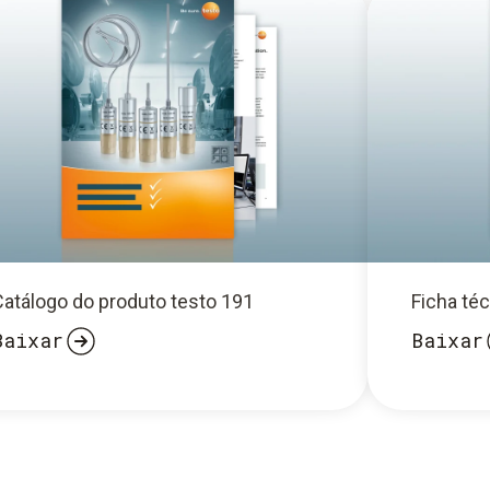
Catálogo do produto testo 191
Ficha té
Baixar
Baixar