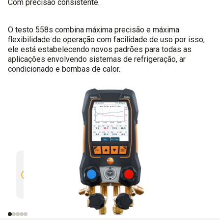
Com precisão consistente.
O testo 558s combina máxima precisão e máxima
flexibilidade de operação com facilidade de uso por isso,
ele está estabelecendo novos padrões para todas as
aplicações envolvendo sistemas de refrigeração, ar
condicionado e bombas de calor.
Conexão Bluetooth automática
Classe 
através do emparelhamento
automático