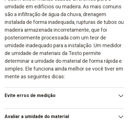
umidade em edifícios ou madeira. As mais comuns
são a infiltração de água da chuva, drenagem
instalada de forma inadequada, rupturas de tubos ou
madeira armazenada incorretamente, que foi
posteriormente processada com um teor de
umidade inadequado para a instalação. Um medidor
de umidade de materiais da Testo permite
determinar a umidade do material de forma rápida e
simples. Ele funciona ainda melhor se você tiver em
mente as seguintes dicas:
Evite erros de medição
Na medição da umidade do material, é importante que o
Avaliar a umidade do material
calor do seu corpo e, acima de tudo, o ar quente da sua
respiração não fluam para a sonda. Uma solução para isso