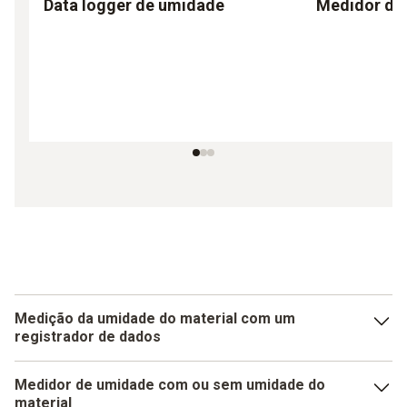
Data logger de umidade
Medidor de
Medição da umidade do material com um
registrador de dados
Você gostaria não apenas de medir a umidade do material,
Medidor de umidade com ou sem umidade do
mas também de determinar e registrar continuamente os
material