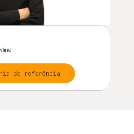
vlina
ria de referência