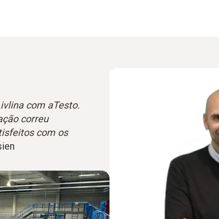
Livlina com aTesto.
lação correu
isfeitos com os
sien