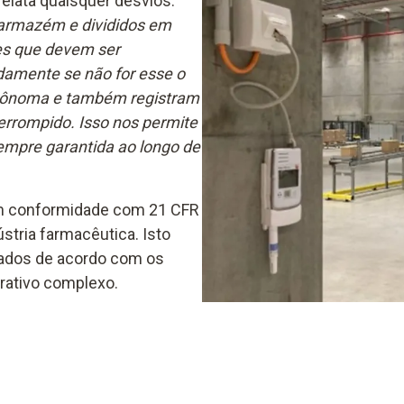
elata quaisquer desvios.
o armazém e divididos em
tes que devem ser
damente se não for esse o
utônoma e também registram
errompido. Isso nos permite
sempre garantida ao longo de
em conformidade com 21 CFR
ústria farmacêutica. Isto
zados de acordo com os
rativo complexo.