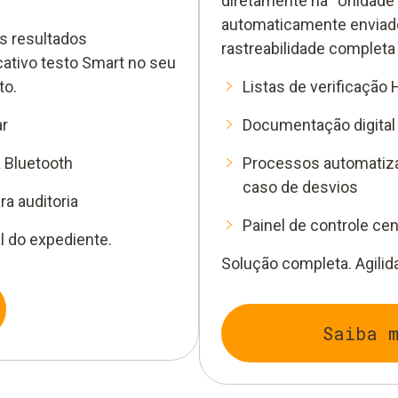
diretamente na “Unidade 
automaticamente enviado
s resultados
rastreabilidade completa
cativo testo Smart no seu
to.
Listas de verificação
ar
Documentação digital f
a Bluetooth
Processos automatiza
caso de desvios
ra auditoria
Painel de controle cen
al do expediente.
Solução completa. Agilid
Saiba 