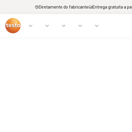
Diretamente do fabricante
Entrega gratuita a par
O calor está intenso. Seu recepcionist
O verão é a estação em que ocorrem as 