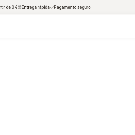
tir de 0 €
Entrega rápida
Pagamento seguro
a está pronto?
violações de temperatura – logo