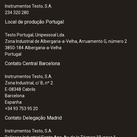
Instrumentos Testo, S.A.
234 320 280
:
0564 5581
Local de produção Portugal:
Analisador de refrigeração testo 558s -
Com bloco de válvulas de 4 vias e estilo
Testo Portugal, Unipessoal Lda.
smartphone
Zona Industrial de Albergaria-a-Velha, Arruamento G, número 2
572,00 €
3850-184
Albergaria-a-Velha
Portugal
Contato Central Barcelona
Instrumentos Testo, S.A.
Zona Industrial, c/ B, nº 2
E-08348
Cabrils
Barcelona
Espanha
+34 93 753 95 20
Contato Delegação Madrid
Instrumentos Testo, S.A.