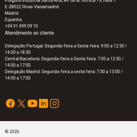
Polígono Industrial Santa Ana, Av. de la Técnica 19, nave 1
E-28522
Rivas-Vaciamadrid
:
0564 3550
Madrid
Kit Smart Testo 550i - Analisador de
Espanha
refrigeração digital controlado por
+34 91 499 09 10
aplicação com sondas de temperatura
Atendimento ao cliente
de pinça wireless (NTC)
445,12 €
Delegação Portugal: Segunda-feira a Sexta-feira: 9:00 a 12:30 /
14:00 a 18:30
Central Barcelona: Segunda-feira a Sexta-feira: 7:00 a 12:30 /
14:00 a 17:00
Delegação Madrid: Segunda-feira a sexta feira: 7:30 a 13:00 /
14:00 a 17:00
©
2026