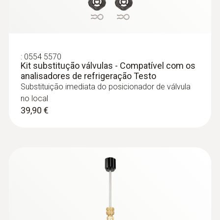
Identifique o vácuo rápida e facilmente
temperatura (1 canal)
através do monitor gráfico na aplicação ou
Sensor de temperatura NTC
99,60 €
no ecrã do coletor digital
:
0554 5570
Kit substitução válvulas - Compatível com os
analisadores de refrigeração Testo
Substituição imediata do posicionador de válvula
no local
39,90 €
:
0613 1712
Sonda de ar NTC precisa e resistente
Sonda de ar NTC precisa e resistente