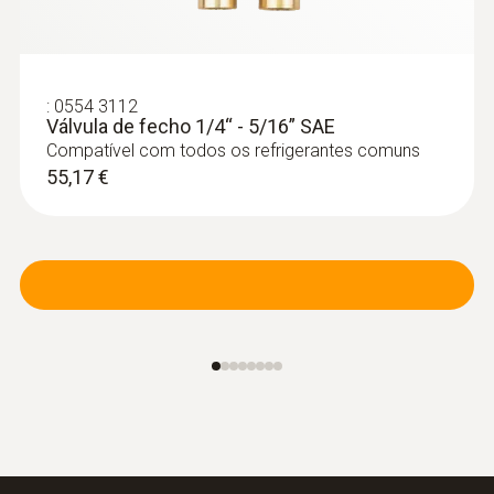
diâmetros de tubo até 75 mm no máx.,
Tmáx. +75 °C, NTC
103,89 €
:
0554 3112
:
0554 2118
Válvula de fecho 1/4“ - 5/16” SAE
3-hose charging set with valve 1/4" -
Compatível com todos os refrigerantes comuns
1/4" SAE
55,17 €
Compatible with all common refrigerants