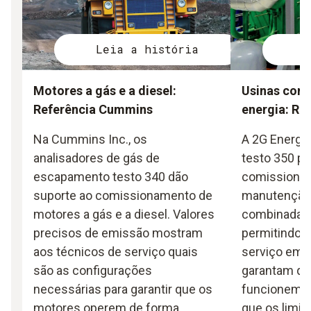
Leia a história
L
Motores a gás e a diesel:
Usinas comb
Referência Cummins
energia: Re
Na Cummins Inc., os
A 2G Energy
analisadores de gás de
testo 350 pa
escapamento testo 340 dão
comissionam
suporte ao comissionamento de
manutenção 
motores a gás e a diesel. Valores
combinadas d
precisos de emissão mostram
permitindo 
aos técnicos de serviço quais
serviço em 
são as configurações
garantam qu
necessárias para garantir que os
funcionem d
motores operem de forma
que os limi