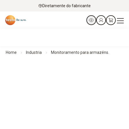
Diretamente do fabricante
Home
Industria
Monitoramento para armazéns.
Monitoramento ambiental para armazéns.
Monitore todos os parâmetros ambientais relevantes. Para
processos estáveis ​​e operações eficientes. Sempre. Em
todo lugar. A qualquer hora.
Encontre a sua solução de
monitoramento