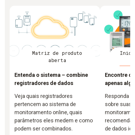
Matriz de produto
Inici
aberta
Entenda o sistema – combine
Encontre o 
registradores de dados
apenas algu
Veja quais registradores
Responda a 
pertencem ao sistema de
sobre suas 
monitoramento online, quais
monitoramen
parâmetros eles medem e como
recomendaçã
podem ser combinados.
de dados ide