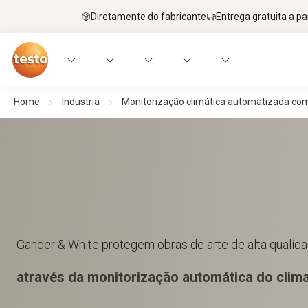
Diretamente do fabricante
Entrega gratuita a par
Home
Industria
Monitorização climática automatizada com
Gander & White protegem obras de arte de alta qualid
através da monitorização automática do clim