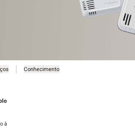
iços
Conhecimento
olo
o à