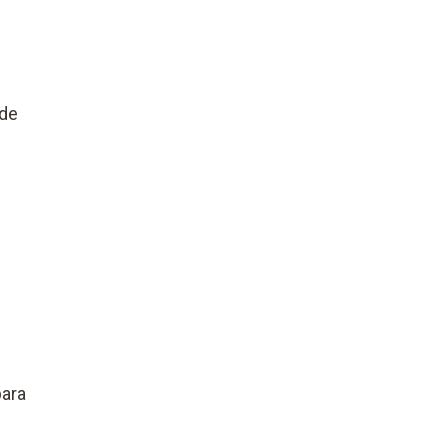
 de
para