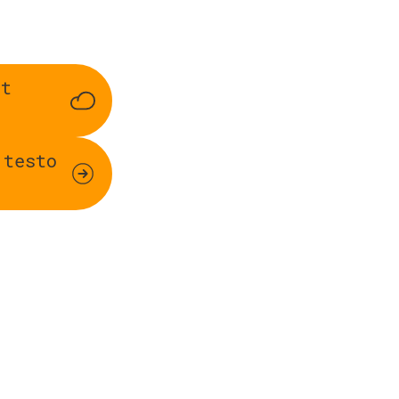
rt
 testo