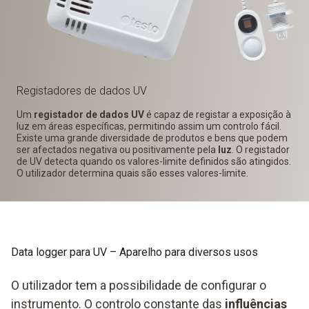
Registadores de dados UV
Um
registador de dados UV
é capaz de registar a exposição à
luz em áreas específicas, permitindo assim um controlo fácil.
Existe uma grande diversidade de produtos e bens que podem
ser afectados negativa ou positivamente pela
luz
. O registador
de UV detecta quando os valores-limite definidos são atingidos.
O utilizador determina quais são esses valores-limite.
Data logger para UV – Aparelho para diversos usos
O utilizador tem a possibilidade de configurar o
instrumento. O controlo constante das
influências