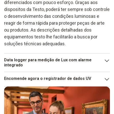
diferenciados com pouco esforço. Graças aos
dispositos da Testo, poderá ter sempre sob controle
o desenvolvimento das condições luminosas e
reagir de forma rápida para proteger peças de arte
ou produtos. As descrições detalhadas dos
equipamentos testo lhe facilitarão a busca por
soluções técnicas adequadas.
Data logger para medição de Lux com alarme
integrado
Hoje em dia, muitos data loggers oferecem a possibilidade
Encomende agora o registrador de dados UV
de configurar alarmes. Isso lhe dá a oportunidade de não
precisar monitorar regularmente os resultados. Imagine
O registro dos raios ultravioleta é muito relevante em
que precisa organizar uma exposição com peças delicadas
certas áreas de sua empresa ou mesmo no setor industrial
e sensíveis. Instalando um data logger para lux e
onde trabalha? Então, tem a oportunidade de solicitar um
predeterminando os valores limites, que serão
equipamento Testo de forma rápida e fácil. Nossa ampla
monitorados, terá a vantagem de que o equipamento todo o
oferta oferece a oportunidade de encontrar diversos