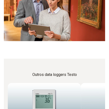
trabalho sem necessidade de assistência. O dispositivo irá
aparelhos que podem ser combináveis entre si. Isso é
verificar os valores em intervalos periódicos e emitirá um
interessante se você desejar medir não apenas o nível de
alarme se estes valores forem excedidos.
radiação UV, mas também a temperatura ou a humidade.
Quando é que faz sentido utilizar um registador de
dados luminosos com um alarme?
Especificações rigorosas dos valores limites
Controle das condições climáticas do ambiente para
peças delicadas
Uso em áreas onde não se consegue efetuar um
controle permanente.
Outros data loggers Testo