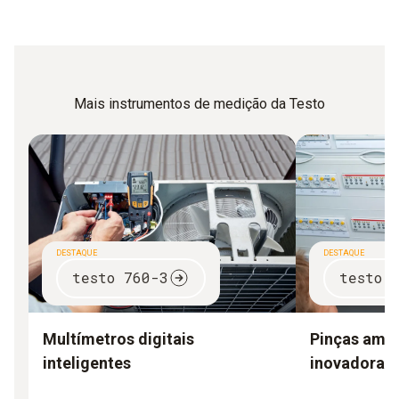
Mais instrumentos de medição da Testo
DESTAQUE
DESTAQUE
testo 760-3
testo 
Multímetros digitais
Pinças amp
inteligentes
inovadoras