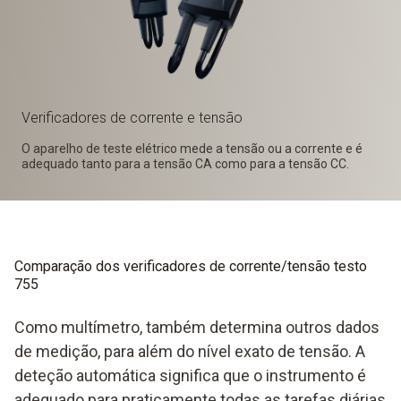
Verificadores de corrente e tensão
O aparelho de teste elétrico mede a tensão ou a corrente e é
adequado tanto para a tensão CA como para a tensão CC.
Comparação dos verificadores de corrente/tensão testo
755
Como multímetro, também determina outros dados
de medição, para além do nível exato de tensão. A
deteção automática significa que o instrumento é
adequado para praticamente todas as tarefas diárias