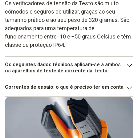
Os verificadores de tensão da Testo são muito
cómodos e seguros de utilizar, graças ao seu
tamanho prático e ao seu peso de 320 gramas. São
adequados para uma temperatura de
funcionamento entre -10 e +50 graus Celsius e têm
classe de proteção IP64.
Os seguintes dados técnicos aplicam-se a ambos
os aparelhos de teste de corrente da Testo:
a gama de medição é de 6 a 600 V
Correntes de ensaio: o que é preciso ter em conta
ou 6 a 1000 V, consoante o instrumento,
Opere sempre os verificadores de tensão com as duas
a resolução é de 0,1 V, a precisão para CA e CC é de ±
mãos, o que significa que evita tocar acidentalmente nos
1,5% do valor medido + 3 dígitos.
eléctrodos de teste que estão sob tensão. Além disso, os
instrumentos de teste cumprem os rigorosos requisitos de
segurança e possuem os selos CSA e CE.