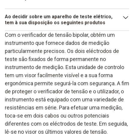
Ao decidir sobre um
aparelho de teste elétrico
,
tem à sua disposição os seguintes produtos
o verificador de tensão monopolar, que é semelhante a
Com o verificador de tensão bipolar, obtém um
uma chave de fendas,
instrumento que fornece dados de medição
particularmente precisos. Os dois eléctrodos de
o testador de fase bipolar, que está equipado com duas
teste são fixados de forma permanente no
pontas de medição ligadas entre si por fios,
instrumento de medição. Esta unidade de controlo
a pinça amperimétrica como um testador de fase sem
tem um visor facilmente visível e a sua forma
contacto.
ergonómica permite segurá-la com segurança. A fim
de proteger o verificador de tensão e o utilizador, o
instrumento está equipado com uma variedade de
resistências em série. Para efetuar uma medição,
toca-se em dois cabos ou outros potenciais
diferentes com os eléctrodos de teste. Em seguida,
lê-se no visor os últimos valores de tensão.