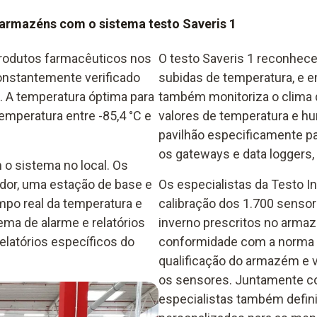
armazéns com o sistema testo Saveris 1
rodutos farmacêuticos nos
O testo Saveris 1 reconhec
onstantemente verificado
subidas de temperatura, e
. A temperatura óptima para
também monitoriza o clima 
emperatura entre -85,4 °C e
valores de temperatura e hu
pavilhão especificamente pa
os gateways e data loggers
 o sistema no local. Os
or, uma estação de base e
Os especialistas da Testo I
mpo real da temperatura e
calibração dos 1.700 sens
ema de alarme e relatórios
inverno prescritos no armaz
elatórios específicos do
conformidade com a norma pa
qualificação do armazém e v
os sensores. Juntamente c
especialistas também defini