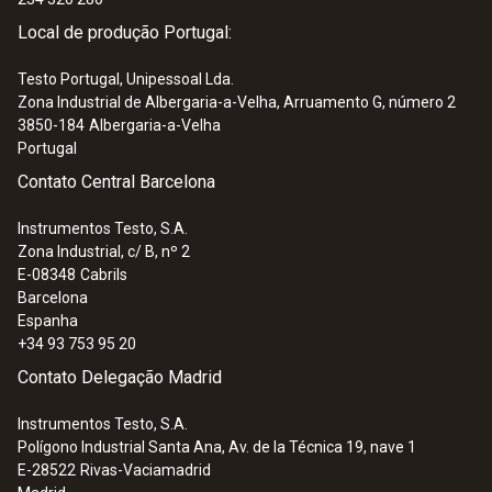
:
250000 0100
Comprimento do cabo
Local de produção Portugal:
Fluxómetro - Para medir o caudal de
água em sistemas de aquecimento
1,15 m
Testo Portugal, Unipessoal Lda.
60,00 €
Zona Industrial de Albergaria-a-Velha, Arruamento G, número 2
3850-184
Albergaria-a-Velha
Cabo fixo
Portugal
Contato Central Barcelona
sim
Instrumentos Testo, S.A.
Zona Industrial, c/ B, nº 2
Classe de proteção
E-08348
Cabrils
Barcelona
IP65
Espanha
+34 93 753 95 20
Carcaça
Contato Delegação Madrid
plástico (ABS / TPE / PUR)
Instrumentos Testo, S.A.
Polígono Industrial Santa Ana, Av. de la Técnica 19, nave 1
:
250900 0528
E-28522
Rivas-Vaciamadrid
Comprimento do eixo da sonda
Kit Fluxómetro - Para medir o caudal de