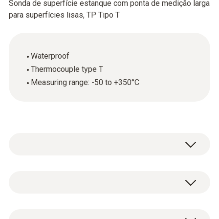
Sonda de superfície estanque com ponta de medição larga
para superfícies lisas, TP Tipo T
Waterproof
Thermocouple type T
Measuring range: -50 to +350°C
Dados técnicos gerais
Dados técnicos invisíveis (instrumentos)
1 x waterproof surface probe (TC type T) with