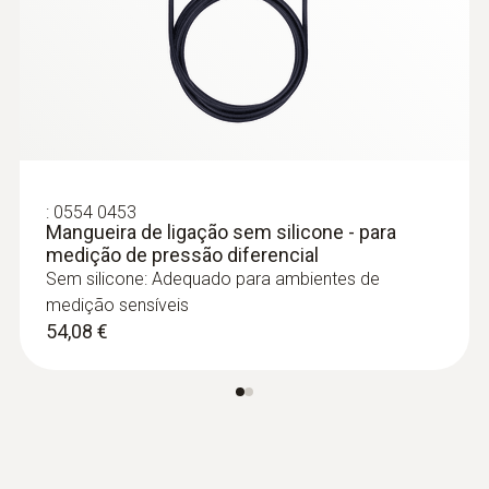
462,42 €
:
0563 1512
Instrumento de medição de pressão
diferencial testo 512-1 - De 0 até 200
hPa e com conexão a aplicação
488,99 €
:
0554 0453
Mangueira de ligação sem silicone - para
medição de pressão diferencial
Sem silicone: Adequado para ambientes de
medição sensíveis
54,08 €
:
0635 2145
Tubo de Pitot de aço inoxidável,
comprimento 350 mm, Ø 7 mm - for
measuring flow velocity
166,32 €