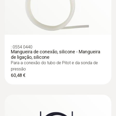
187,74 €
prata
:
250563 3501
Caixa de análise testo 350 - Caixa de
análise para sistemas de análise de
gases de escape
:
0554 0440
Mangueira de conexão, silicone - Mangueira
de ligação, silicone
Para a conexão do tubo de Pitot e da sonda de
pressão
60,48 €
:
0635 2345
Tubo de Pitot de aço inoxidável,
comprimento de 1000 mm, Ø 7 mm -
for measuring flow velocity