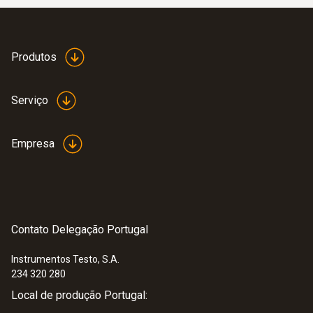
:
0560 0400 01
Instrumento universal testo 400 - Para
IAQ e laboratorios
1.650,00 €
Produtos
Serviço
Empresa
Contato Delegação Portugal
Instrumentos Testo, S.A.
234 320 280
Local de produção Portugal:
:
0563 0401 01
Kit IAQ e nível de conforto testo 400 -