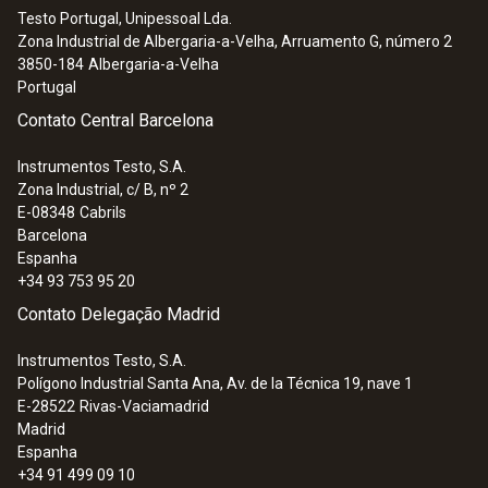
Com tripé
Testo Portugal, Unipessoal Lda.
Zona Industrial de Albergaria-a-Velha, Arruamento G, número 2
4.550,00 €
3850-184
Albergaria-a-Velha
Portugal
Contato Central Barcelona
Instrumentos Testo, S.A.
Zona Industrial, c/ B, nº 2
E-08348
Cabrils
Barcelona
Espanha
+34 93 753 95 20
Contato Delegação Madrid
Instrumentos Testo, S.A.
Polígono Industrial Santa Ana, Av. de la Técnica 19, nave 1
E-28522
Rivas-Vaciamadrid
:
0563 4409
Madrid
Kit Pro 1 para caudal testo 440 delta P
Espanha
com Bluetooth® - Com sonda de
+34 91 499 09 10