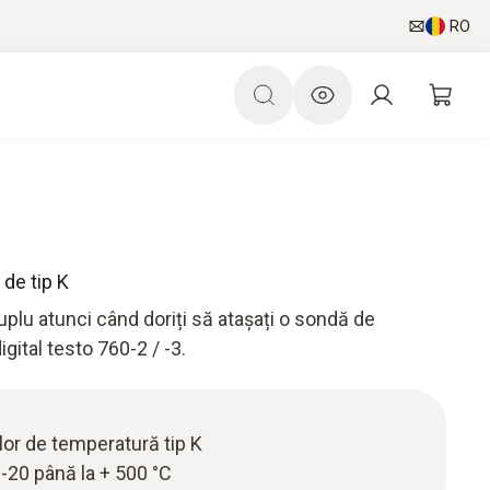
RO
de tip K
uplu atunci când doriți să atașați o sondă de
gital testo 760-2 / -3.
or de temperatură tip K
20 până la + 500 °C