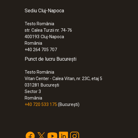
1.070,85 RON
Sediu Cluj-Napoca
Testo România
str. Calea Turzii nr. 74-76
400193
Cluj-Napoca
România
+40 264 705 707
Punct de lucru București
Testo România
Vitan Center - Calea Vitan, nr. 23C, etaj 5
031281
București
Sector 3
România
+40 720 533 175
(București)