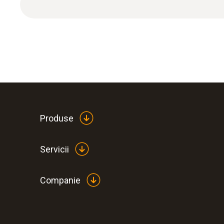
Produse
Servicii
Companie
:
0590 7602
testo 760-2 - Multimetru digital
885,00 RON