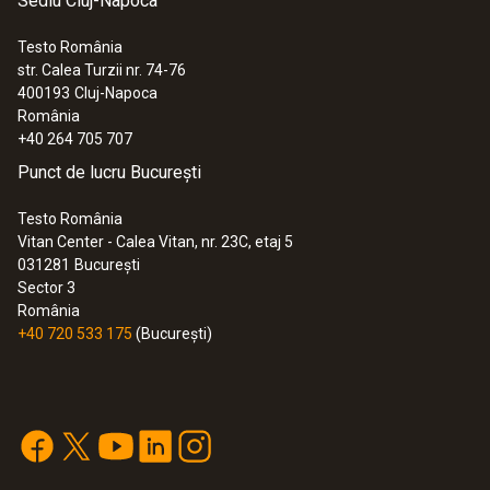
Sediu Cluj-Napoca
Testo România
str. Calea Turzii nr. 74-76
:
0572 1754
400193
Cluj-Napoca
testo 175 H1 - Înregistrator umiditate/
România
temperatură, 2 canale
+40 264 705 707
1.732,00 RON
Punct de lucru București
2.095,72 RON
Testo România
Vitan Center - Calea Vitan, nr. 23C, etaj 5
031281
București
Sector 3
România
+40 720 533 175
(București)