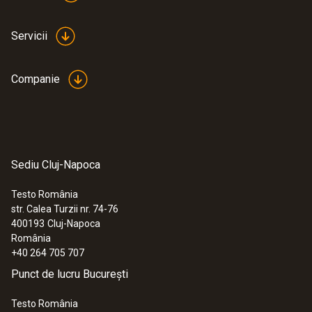
Servicii
Companie
Sediu Cluj-Napoca
Testo România
str. Calea Turzii nr. 74-76
:
0563 2051
400193
Cluj-Napoca
testo 205 - Instrument de măsurare a
România
PH-ului cu o singură mână
+40 264 705 707
1.477,00 RON
Punct de lucru București
1.787,17 RON
Testo România