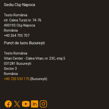
măsurarea simultană a valorii pH-ului și
Sediu Cluj-Napoca
temperaturii
Electrolit tip gel ce nu necesită întreţinere
Testo România
Posibilitate de calibrare în 1, 2 sau 3
str. Calea Turzii nr. 74-76
400193
Cluj-Napoca
puncte
România
+40 264 705 707
Punct de lucru București
Testo România
Vitan Center - Calea Vitan, nr. 23C, etaj 5
031281
București
Sector 3
România
+40 720 533 175
(București)