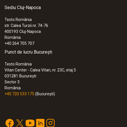
Sediu Cluj-Napoca
Testo România
str. Calea Turzii nr. 74-76
400193
Cluj-Napoca
România
+40 264 705 707
Punct de lucru București
Testo România
:
0563 2065
Vitan Center - Calea Vitan, nr. 23C, etaj 5
testo 206-pH1 - instrument de
031281
București
măsurare a pH-ului/temperaturii pentru
Sector 3
lichide
România
1.348,00 RON
+40 720 533 175
(București)
1.631,08 RON