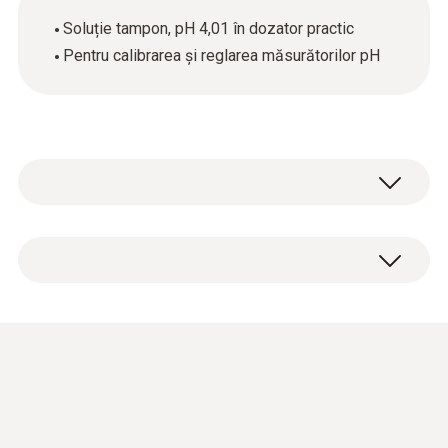
Soluție tampon, pH 4,01 în dozator practic
Pentru calibrarea și reglarea măsurătorilor pH
1 soluție tampon cu pH 4.01, în sticlă
dozatoare (250 ml).