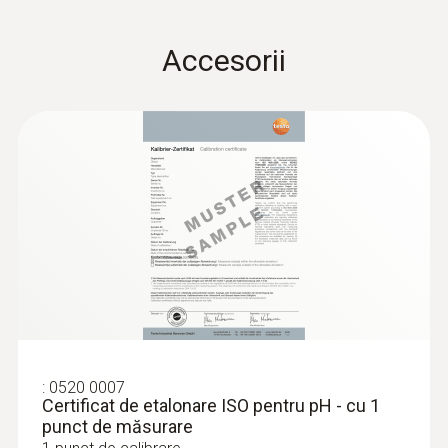
Accesorii
:
0563 2051
testo 205 - Instrument de măsurare a
PH-ului cu o singură mână
1.477,00 RON
1.787,17 RON
:
0520 0007
Certificat de etalonare ISO pentru pH - cu 1
punct de măsurare