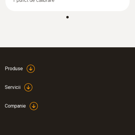
1 punct de calibrare
Produse
:
0563 2061
testo 206 pH1 - pH-metru pentru medii
Servicii
lichide
807,00 RON
976,47 RON
Companie