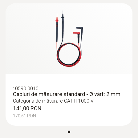
75 mm
Diametru
21 mm
:
0590 0010
Curent maxim
Cabluri de măsurare standard - Ø vârf: 2
mm
10 A
141,00 RON
170,61 RON
:
0590 0010
Cabluri de măsurare standard - Ø vârf: 2 mm
Categoria de măsurare CAT II 1000 V
141,00 RON
170,61 RON