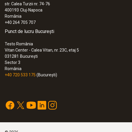
str. Calea Turzii nr. 74-76
400193
Cluj-Napoca
România
+40 264 705 707
Punct de lucru București
:
0590 7602
testo 760-2 - Multimetru digital
Testo România
885,00 RON
Vitan Center - Calea Vitan, nr. 23C, etaj 5
1.070,85 RON
031281
București
Sector 3
România
+40 720 533 175
(București)