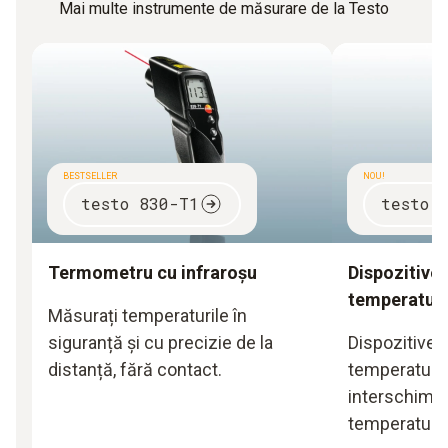
Mai multe instrumente de măsurare de la Testo
BESTSELLER
NOU!
testo 830-T1
testo 
Termometru cu infraroșu
Dispozitive
temperaturi
Măsurați temperaturile în
siguranță și cu precizie de la
Dispozitive 
distanță, fără contact.
temperaturii
interschimba
temperaturi 