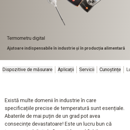
Termometru digital
Ajutoare indispensabile în industrie și în producția alimentară
Dispozitive de măsurare
Aplicații
Servicii
Cunoștințe
L
Există multe domenii în industrie în care
specificațiile precise de temperatură sunt esențiale.
Abaterile de mai puțin de un grad pot avea
consecințe devastatoare! Este un lucru bun că