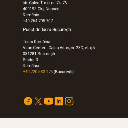
str. Calea Turzii nr. 74-76
6.164,00 RON
400193
Cluj-Napoca
7.458,44 RON
România
+40 264 705 707
Punct de lucru București
Testo România
Vitan Center - Calea Vitan, nr. 23C, etaj 5
031281
București
Sector 3
România
+40 720 533 175
(București)
:
0560 8716
testo 871s - Cameră de termoviziune (24
aplicație)