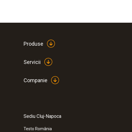
Produse
Servicii
Companie
Sediu Cluj-Napoca
:
0560 8651
testo 865s - Cameră de termoviziune (1
Testo România