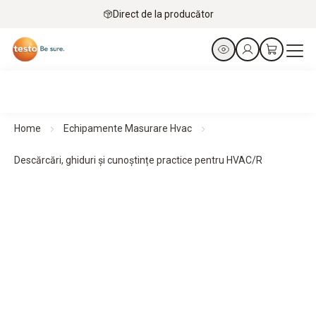
Direct de la producător
Home
Echipamente Masurare Hvac
Descărcări, ghiduri și cunoștințe practice pentru HVAC/R
Materiale, ghiduri și cunoștințe practice gratuite
Materialele noastre gratuite vin în ajutorul dumneavoastră
cu sfaturi și recomandări pentru utilizarea corectă a
instrumentelor noastre de măsurare.